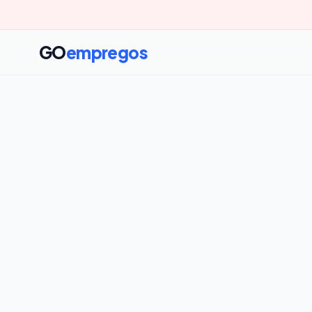
GO
empregos