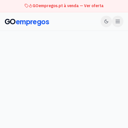
GOempregos.pt à venda — Ver oferta
GO
empregos