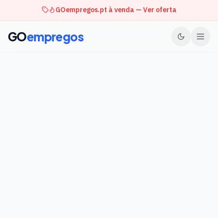
GOempregos.pt à venda — Ver oferta
GO
empregos