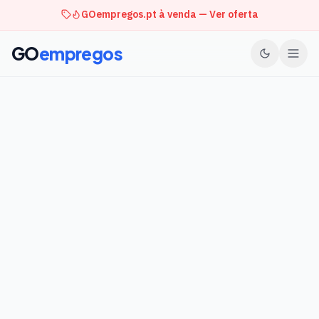
GOempregos.pt à venda — Ver oferta
GO
empregos