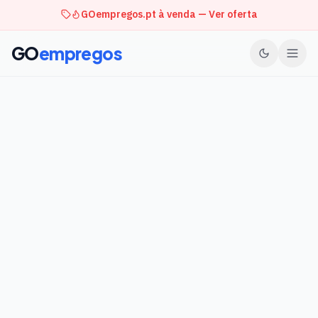
GOempregos.pt à venda — Ver oferta
GO
empregos