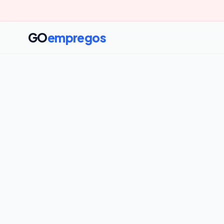
GO
empregos