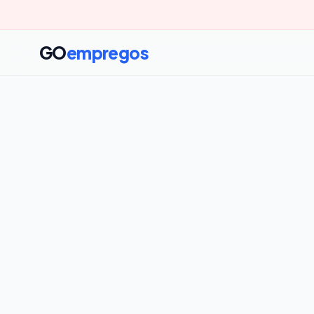
GO
empregos