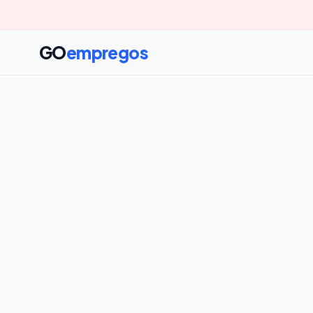
GO
empregos