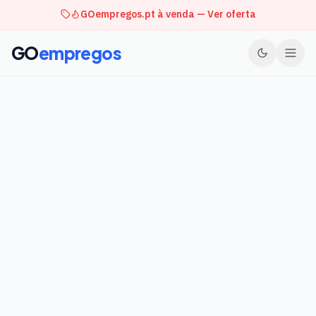
GOempregos.pt à venda — Ver oferta
GO
empregos