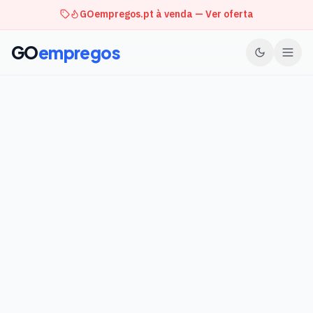
GOempregos.pt à venda — Ver oferta
GO
empregos