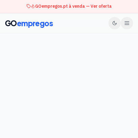
GOempregos.pt à venda — Ver oferta
GO
empregos