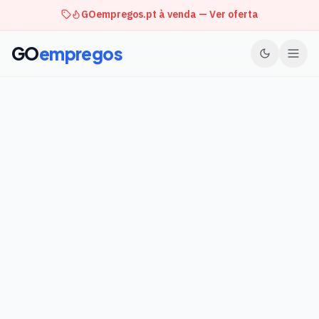
GOempregos.pt à venda — Ver oferta
GO
empregos