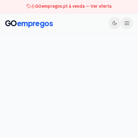
GOempregos.pt à venda — Ver oferta
GO
empregos