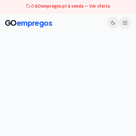
GOempregos.pt à venda — Ver oferta
GO
empregos