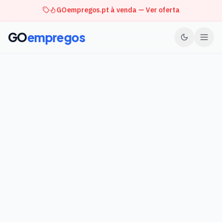
GOempregos.pt à venda — Ver oferta
GO
empregos