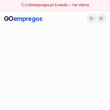
GOempregos.pt à venda — Ver oferta
GO
empregos