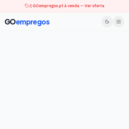
GOempregos.pt à venda — Ver oferta
GO
empregos