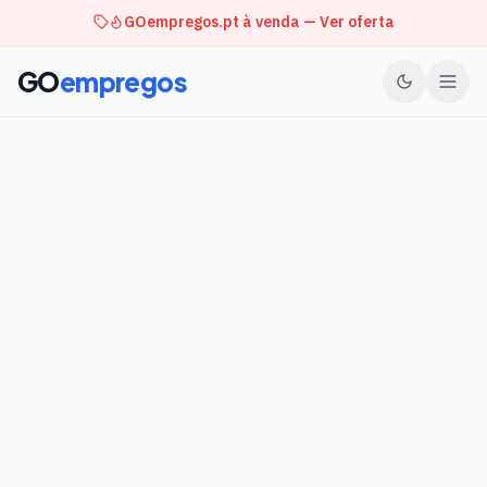
GOempregos.pt à venda — Ver oferta
GO
empregos