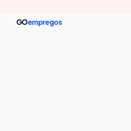
GO
empregos