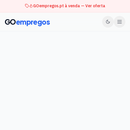
GOempregos.pt à venda — Ver oferta
GO
empregos