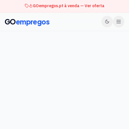
GOempregos.pt à venda — Ver oferta
GO
empregos