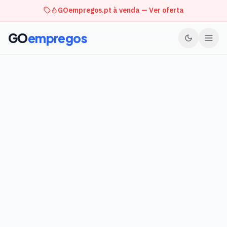
GOempregos.pt à venda — Ver oferta
GO
empregos