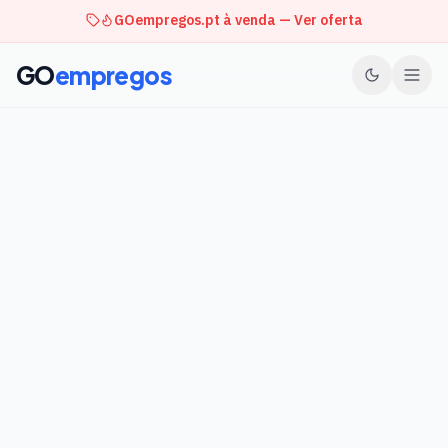
GOempregos.pt à venda — Ver oferta
GO
empregos