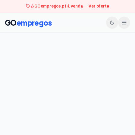
GOempregos.pt à venda — Ver oferta
GO
empregos