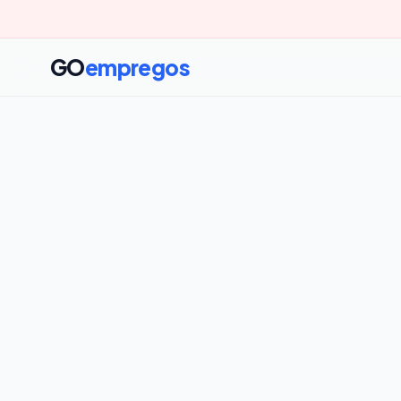
GO
empregos