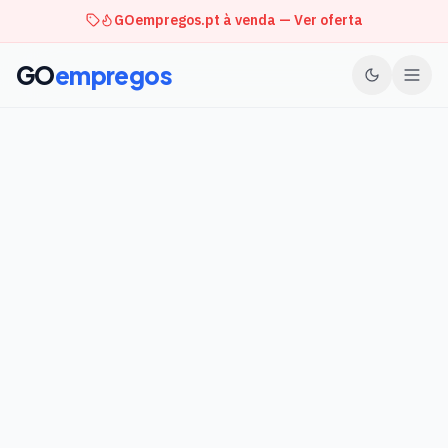
GOempregos.pt à venda — Ver oferta
GO
empregos