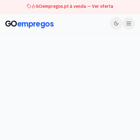
GOempregos.pt à venda — Ver oferta
GO
empregos