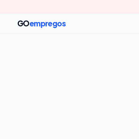
GO
empregos