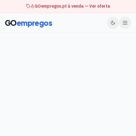
GOempregos.pt à venda — Ver oferta
GO
empregos