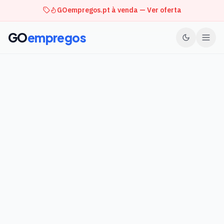
GOempregos.pt à venda — Ver oferta
GO
empregos