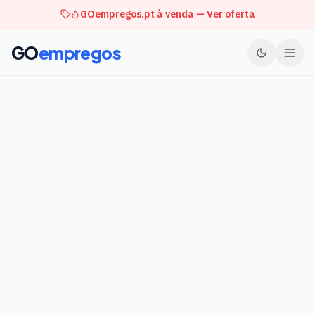
GOempregos.pt à venda — Ver oferta
GO
empregos