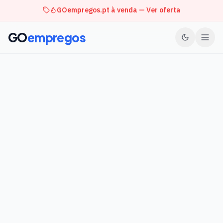
GOempregos.pt à venda — Ver oferta
GO
empregos