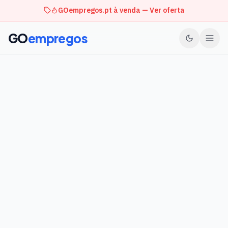
GOempregos.pt à venda — Ver oferta
GO
empregos