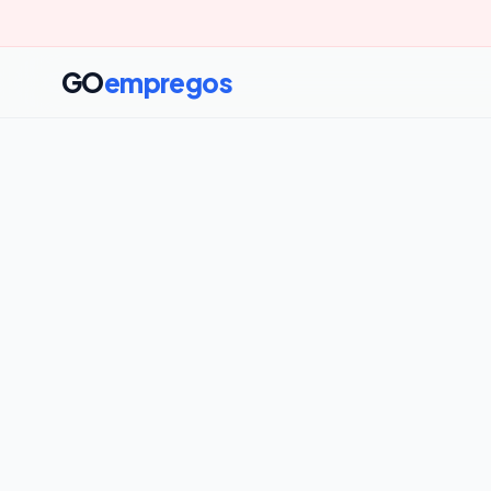
GO
empregos