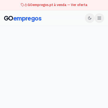
GOempregos.pt à venda — Ver oferta
GO
empregos