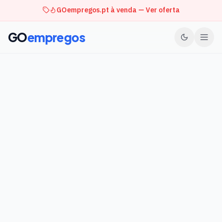
GOempregos.pt à venda — Ver oferta
GO
empregos