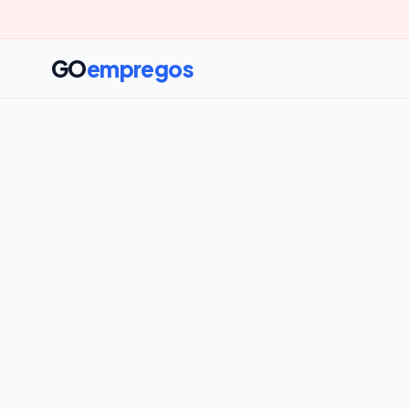
GO
empregos