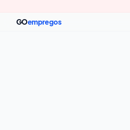
GO
empregos