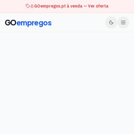
GOempregos.pt à venda — Ver oferta
GO
empregos