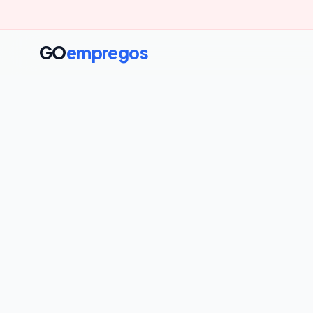
GO
empregos