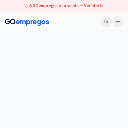
GOempregos.pt à venda — Ver oferta
GO
empregos