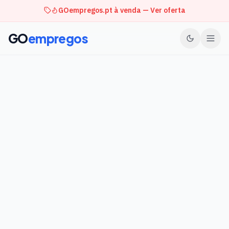
GOempregos.pt à venda — Ver oferta
GO
empregos