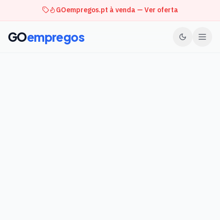
GOempregos.pt à venda — Ver oferta
GO
empregos