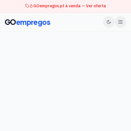
GOempregos.pt à venda — Ver oferta
GO
empregos