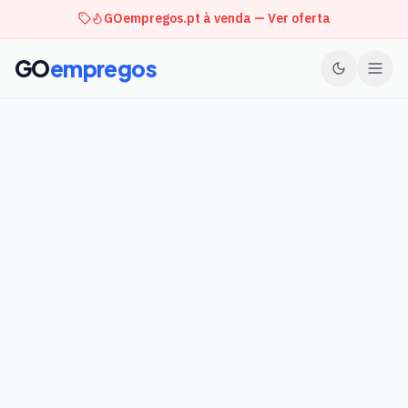
GOempregos.pt à venda — Ver oferta
GO
empregos