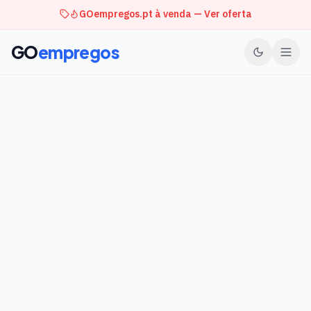
GOempregos.pt à venda — Ver oferta
GO
empregos