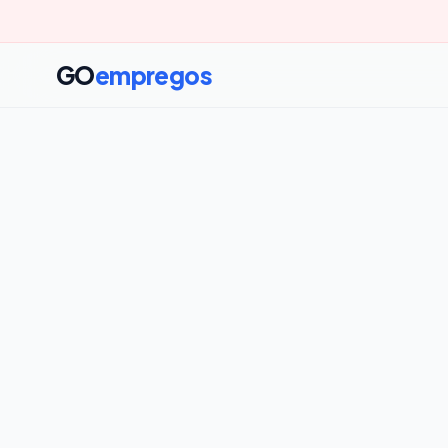
GO
empregos