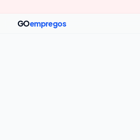
GO
empregos