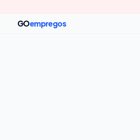
GO
empregos