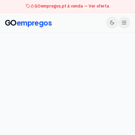
GOempregos.pt à venda — Ver oferta
GO
empregos